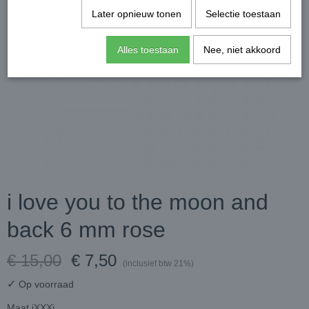
Later opnieuw tonen
Selectie toestaan
Alles toestaan
Nee, niet akkoord
i love you to the moon and
back 6 mm rose
€ 15,00
€ 7,50
(inclusief btw 21%)
✓
Op voorraad
Maat iXXXi