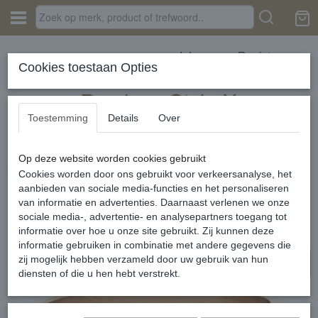
Inloggen
Registreren
Cookies toestaan Opties
Toestemming
Details
Over
Op deze website worden cookies gebruikt
Home
›
SIERADEN
›
iXXXi Jewelry
›
SALE
›
i love you to the moon and
back 6 mm rose
Cookies worden door ons gebruikt voor verkeersanalyse, het
aanbieden van sociale media-functies en het personaliseren
van informatie en advertenties. Daarnaast verlenen we onze
50% SALE
sociale media-, advertentie- en analysepartners toegang tot
informatie over hoe u onze site gebruikt. Zij kunnen deze
informatie gebruiken in combinatie met andere gegevens die
zij mogelijk hebben verzameld door uw gebruik van hun
diensten of die u hen hebt verstrekt.