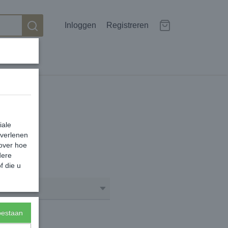
Inloggen
Registreren
iale
 verlenen
 over hoe
dere
f die u
Aantal
toestaan