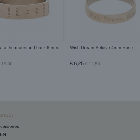
ou to the moon and back 6 mm
Wish Dream Believe 4mm Rose
€ 6,25
 15,00
€ 12,50
orieën
cessoires
DEN