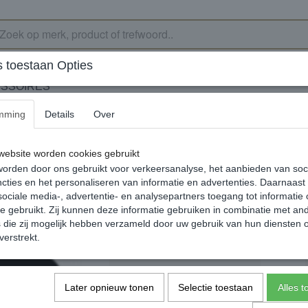
 toestaan Opties
SSOIRES
mming
Details
Over
m zwart
Jeans 4mm zwart
ebsite worden cookies gebruikt
50% SALE
orden door ons gebruikt voor verkeersanalyse, het aanbieden van soc
€ 17,50
€ 8,75
cties en het personaliseren van informatie en advertenties. Daarnaast
(inclusief btw 21%)
ociale media-, advertentie- en analysepartners toegang tot informatie
✓
Op voorraad
te gebruikt. Zij kunnen deze informatie gebruiken in combinatie met an
die zij mogelijk hebben verzameld door uw gebruik van hun diensten o
Maat iXXXi tm 21
verstrekt.
Later opnieuw tonen
Selectie toestaan
Alles 
In winkelwagen