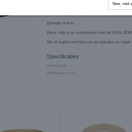
Nee, niet 
Stalen ring zwart met jeans.
Breedte 4 mm
Deze ring is te combineren met de iXXXi JEW
Mix & match met kleuren en teksten en maak v
Specificaties
Productcode
Afmetingen (l,b,h)