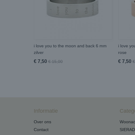
i love you to the moon and back 6 mm
i love y
zilver
rose
€ 7,50
€ 7,50
€ 15,00
€
Informatie
Categ
Over ons
Woonac
Contact
SIERA