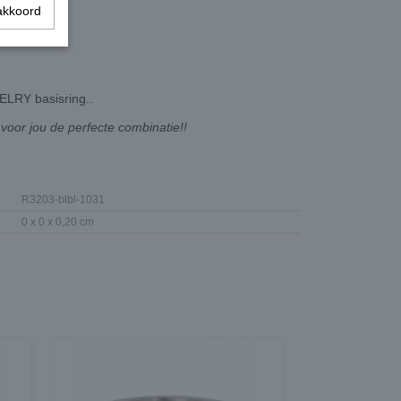
akkoord
ELRY basisring..
oor jou de perfecte combinatie!!
R3203-blbl-1031
0 x 0 x 0,20 cm