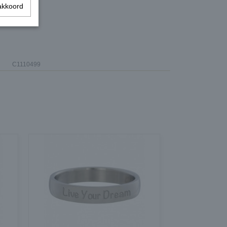
akkoord
C1110499