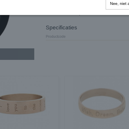
Nee, niet 
Ø 38 mm incl. Loop
Specificaties
Productcode