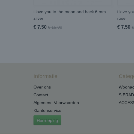
i love you to the moon and back 6 mm
i love y
zilver
rose
€ 7,50
€ 7,50
€ 15,00
€
Informatie
Categ
Over ons
Woonac
Contact
SIERA
Algemene Voorwaarden
ACCES
Klantenservice
Herroeping