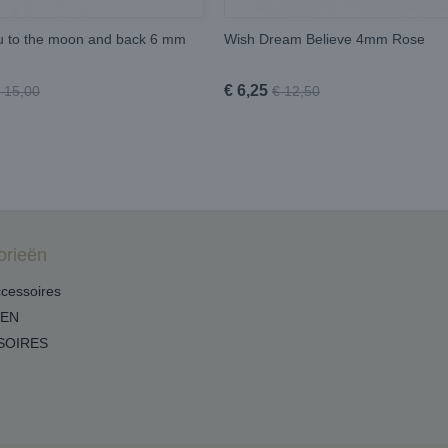
ou to the moon and back 6 mm
Wish Dream Believe 4mm Rose
€ 6,25
 15,00
€ 12,50
orieën
cessoires
DEN
SOIRES