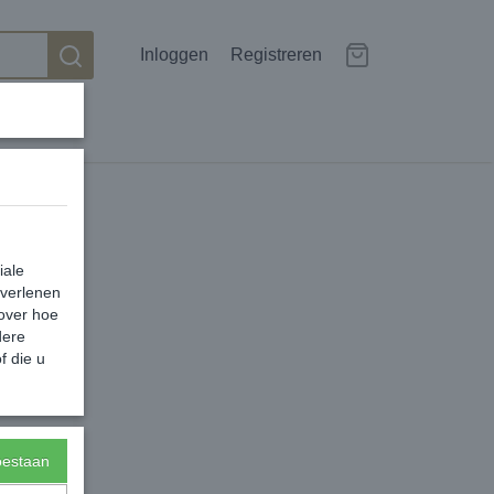
Inloggen
Registreren
iale
 verlenen
 over hoe
dere
f die u
toestaan