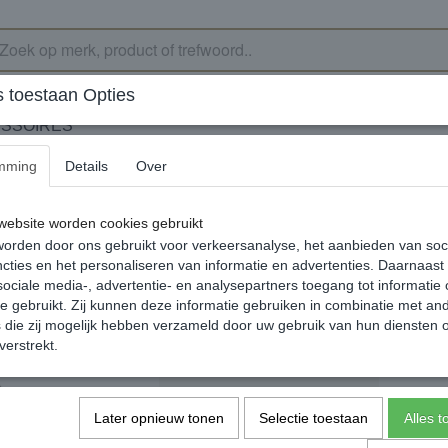
 toestaan Opties
SSOIRES
mming
Details
Over
arm
Zebra Charm
ebsite worden cookies gebruikt
50% SALE
orden door ons gebruikt voor verkeersanalyse, het aanbieden van soc
€ 24,95
€ 12,48
cties en het personaliseren van informatie en advertenties. Daarnaast
(inclusief btw 21%)
ociale media-, advertentie- en analysepartners toegang tot informatie
✓
Op voorraad
te gebruikt. Zij kunnen deze informatie gebruiken in combinatie met an
die zij mogelijk hebben verzameld door uw gebruik van hun diensten o
Aantal
verstrekt.
Later opnieuw tonen
Selectie toestaan
Alles 
In winkelwagen