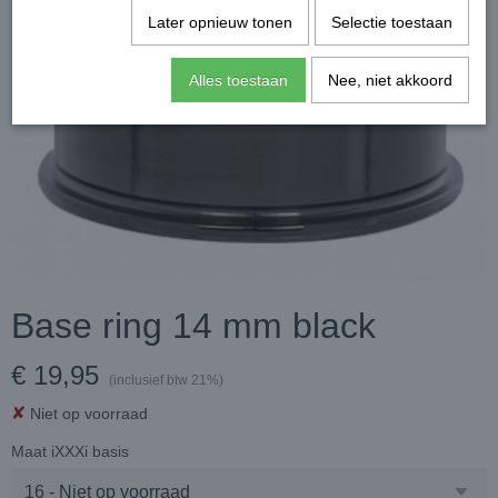
Later opnieuw tonen
Selectie toestaan
Alles toestaan
Nee, niet akkoord
Base ring 14 mm black
€ 19,95
(inclusief btw 21%)
✘
Niet op voorraad
Maat iXXXi basis