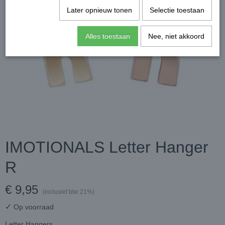
Later opnieuw tonen
Selectie toestaan
Alles toestaan
Nee, niet akkoord
IMOTIONALS Letter Hanger
R
€ 9,95
(inclusief btw 21%)
✓
Op voorraad
Letter Hangers